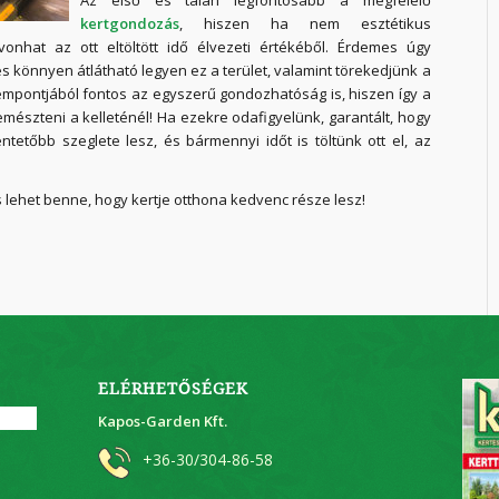
Az első és talán legfontosabb a megfelelő
kertgondozás
, hiszen ha nem esztétikus
onhat az ott eltöltött idő élvezeti értékéből. Érdemes úgy
és könnyen átlátható legyen ez a terület, valamint törekedjünk a
empontjából fontos az egyszerű gondozhatóság is, hiszen így a
mészteni a kelleténél! Ha ezekre odafigyelünk, garantált, hogy
ntetőbb szeglete lesz, és bármennyi időt is töltünk ott el, az
os lehet benne, hogy kertje otthona kedvenc része lesz!
ELÉRHETŐSÉGEK
Kapos-Garden Kft.
+36-30/304-86-58