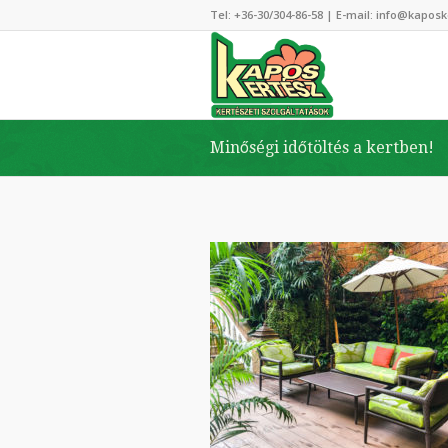
Tel:
+36-30/304-86-58
| E-mail:
info@kaposk
Minőségi időtöltés a kertben!