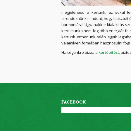
megjelenésű a kertünk, az sokat lev
elrendeznünk mindent, hogy letisztult 
harmóniára! Ugyanakkor kialakítás sz
kerti munka nem fog több energiát fele
kertünk otthonunk talán egyik legpihe
valamilyen formában hasznosulni fog!
Ha cégünkre bízza a
kertépítést
, bizt
FACEBOOK