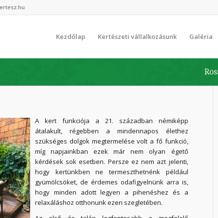
ertesz.hu
Kezdőlap
Kertészeti vállalkozásunk
Galéria
Ros
A kert funkciója a 21. században némiképp
átalakult, régebben a mindennapos élethez
szükséges dolgok megtermelése volt a fő funkció,
míg napjainkban ezek már nem olyan égető
kérdések sok esetben. Persze ez nem azt jelenti,
hogy kertünkben ne termeszthetnénk például
gyümölcsöket, de érdemes odafigyelnünk arra is,
hogy minden adott legyen a pihenéshez és a
relaxáláshoz otthonunk ezen szegletében.