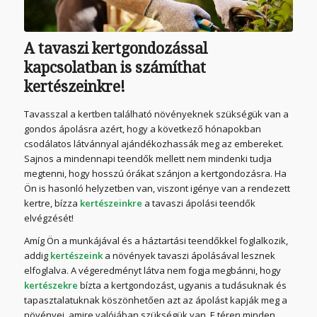
A tavaszi kertgondozással
kapcsolatban is számíthat
kertészeinkre!
Tavasszal a kertben található növényeknek szükségük van a
gondos ápolásra azért, hogy a következő hónapokban
csodálatos látvánnyal ajándékozhassák meg az embereket.
Sajnos a mindennapi teendők mellett nem mindenki tudja
megtenni, hogy hosszú órákat szánjon a kertgondozásra. Ha
Ön is hasonló helyzetben van, viszont igénye van a rendezett
kertre, bízza
kertészeinkre
a tavaszi ápolási teendők
elvégzését!
Amíg Ön a munkájával és a háztartási teendőkkel foglalkozik,
addig
kertészeink
a növények tavaszi ápolásával lesznek
elfoglalva. A végeredményt látva nem fogja megbánni, hogy
kertészekre
bízta a kertgondozást, ugyanis a tudásuknak és
tapasztalatuknak köszönhetően azt az ápolást kapják meg a
növényei, amire valójában szükségük van. E téren minden