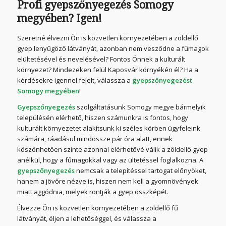
Profi gyepszőnyegezés Somogy
megyében? Igen!
Szeretné élvezni Ön is közvetlen környezetében a zöldellő
gyep lenyűgöző látványát, azonban nem vesződne a fűmagok
elültetésével és nevelésével? Fontos Önnek a kulturált
környezet? Mindezeken felül Kaposvár környékén él? Ha a
kérdésekre igennel felelt, válassza a
gyepszőnyegezést
Somogy megyében
!
Gyepszőnyegezés
szolgáltatásunk Somogy megye bármelyik
településén elérhető, hiszen számunkra is fontos, hogy
kulturált környezetet alakítsunk ki széles körben ügyfeleink
számára, ráadásul mindössze pár óra alatt, ennek
köszönhetően szinte azonnal elérhetővé válik a zöldellő gyep
anélkül, hogy a fűmagokkal vagy az ültetéssel foglalkozna. A
gyepszőnyegezés
nemcsak a telepítéssel tartogat előnyöket,
hanem a jövőre nézve is, hiszen nem kell a gyomnövények
miatt aggódnia, melyek rontják a gyep összképét.
Élvezze Ön is közvetlen környezetében a zöldellő fű
látványát, éljen a lehetőséggel, és válassza a